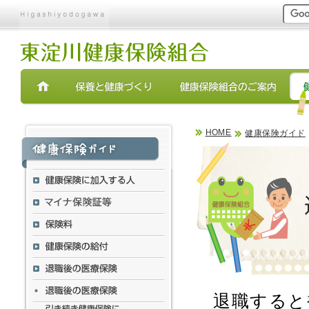
現在表示しているページ
ページ内を移動するためのリンクです。
サイト内の主なカテゴリメニューへ移動します
このページの本文へ移動します
HOME
健康保険ガイド
退職すると