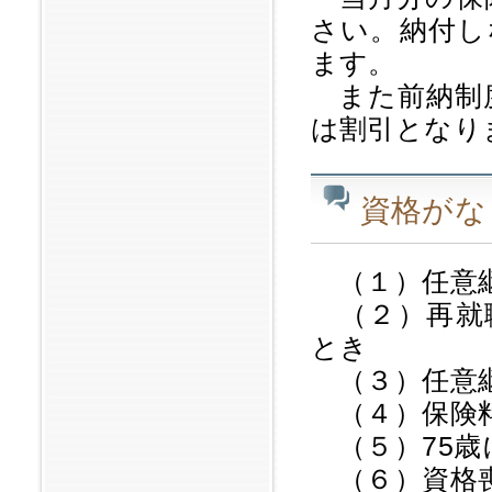
さい。納付し
ます。
また前納制度
は割引となり
資格がな
（１）任意継
（２）再就
とき
（３）任意継
（４）保険料
（５）75歳
（６）資格